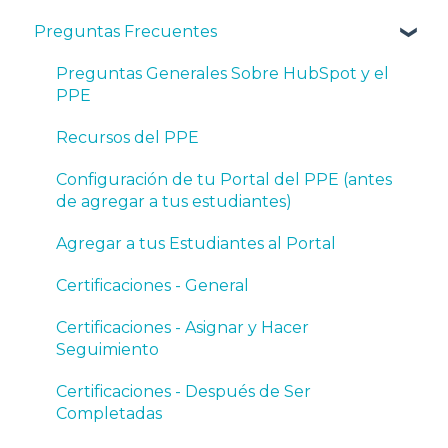
Preguntas Frecuentes
Syllabi, Curriculum, and Teaching Resources
Account Set Up - Prior to Adding Students
Preguntas Generales Sobre HubSpot y el
PPE
Adding Students to the Software
Recursos del PPE
Certifications - General
Configuración de tu Portal del PPE (antes
Certifications - Assigning and Tracking
de agregar a tus estudiantes)
Certifications - After Completed
Agregar a tus Estudiantes al Portal
Software
Certificaciones - General
Set Up and Troubleshooting Your HubSpot
Certificaciones - Asignar y Hacer
Account
Seguimiento
Community
Certificaciones - Después de Ser
Completadas
Help and Support