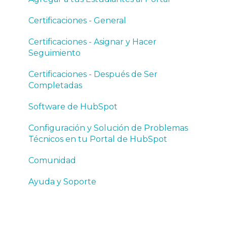
Software
Certificaciones - General
Set Up and Troubleshooting Your HubSpot
Certificaciones - Asignar y Hacer
Account
Seguimiento
Community
Certificaciones - Después de Ser
Completadas
Help and Support
Software de HubSpot
Configuración y Solución de Problemas
Técnicos en tu Portal de HubSpot
Comunidad
Ayuda y Soporte