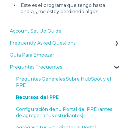
Este es el programa que tengo hasta
ahora, ¿me estoy perdiendo algo?
Account Set Up Guide
Frequently Asked Questions
Guía Para Empezar
General HubSpot and Program Questions
Preguntas Frecuentes
Syllabi, Curriculum, and Teaching Resources
Account Set Up - Prior to Adding Students
Preguntas Generales Sobre HubSpot y el
PPE
Adding Students to the Software
Recursos del PPE
Certifications - General
Configuración de tu Portal del PPE (antes
Certifications - Assigning and Tracking
de agregar a tus estudiantes)
Certifications - After Completed
Agregar a tus Estudiantes al Portal