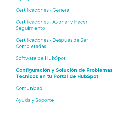
Software
Certificaciones - General
Set Up and Troubleshooting Your HubSpot
Certificaciones - Asignar y Hacer
Account
Seguimiento
Community
Certificaciones - Después de Ser
Completadas
Help and Support
Software de HubSpot
Configuración y Solución de Problemas
Técnicos en tu Portal de HubSpot
Comunidad
Ayuda y Soporte