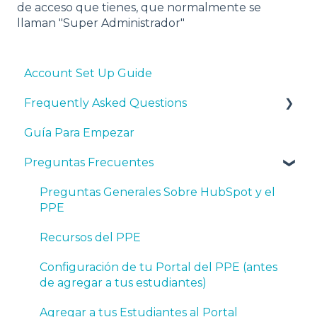
de acceso que tienes, que normalmente se
llaman "Super Administrador"
Account Set Up Guide
Frequently Asked Questions
Guía Para Empezar
General HubSpot and Program Questions
Preguntas Frecuentes
Syllabi, Curriculum, and Teaching Resources
Account Set Up - Prior to Adding Students
Preguntas Generales Sobre HubSpot y el
PPE
Adding Students to the Software
Recursos del PPE
Certifications - General
Configuración de tu Portal del PPE (antes
Certifications - Assigning and Tracking
de agregar a tus estudiantes)
Certifications - After Completed
Agregar a tus Estudiantes al Portal