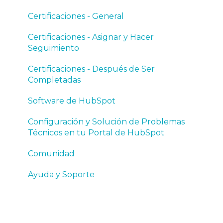
Software
Certificaciones - General
Set Up and Troubleshooting Your HubSpot
Certificaciones - Asignar y Hacer
Account
Seguimiento
Community
Certificaciones - Después de Ser
Completadas
Help and Support
Software de HubSpot
Configuración y Solución de Problemas
Técnicos en tu Portal de HubSpot
Comunidad
Ayuda y Soporte