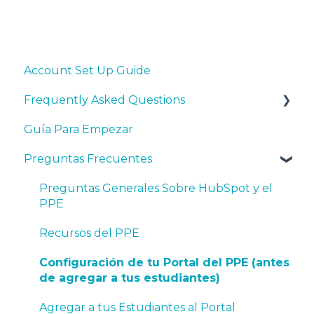
Account Set Up Guide
Frequently Asked Questions
Guía Para Empezar
General HubSpot and Program Questions
Preguntas Frecuentes
Syllabi, Curriculum, and Teaching Resources
Account Set Up - Prior to Adding Students
Preguntas Generales Sobre HubSpot y el
PPE
Adding Students to the Software
Recursos del PPE
Certifications - General
Configuración de tu Portal del PPE (antes
Certifications - Assigning and Tracking
de agregar a tus estudiantes)
Certifications - After Completed
Agregar a tus Estudiantes al Portal